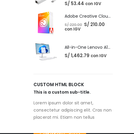
S/
53.44
con IGV
Adobe Creative Cloud - 1 Año
El
El
S/
210.00
S/
220.00
precio
precio
con IGV
original
actual
era:
es:
S/ 220.00.
S/ 210.00.
All-in-One Lenovo A100
S/
1,462.79
con IGV
CUSTOM HTML BLOCK
This is a custom sub-title.
Lorem ipsum dolor sit amet,
consectetur adipiscing elit. Cras non
placerat mi. Etiam non tellus