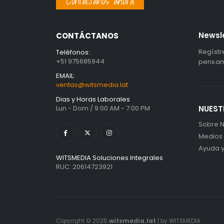
Contáctanos ahora
Newsl
CONTÁCTANOS
Regístr
Teléfonos:
+51 975685944
pensami
EMAIL:
ventas@witsmedia.lat
Dias y Horas Laborales
Lun - Dom / 9:00 AM - 7:00 PM
NUEST
Sobre N
Medios
Ayuda 
WITSMEDIA Soluciones Integrales
RUC: 20614723921
Copyright © 2025
witsmedia.lat
| by WITSMEDIA