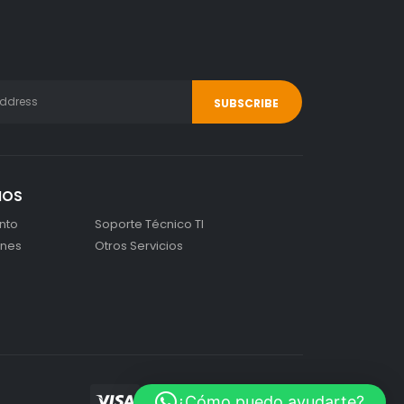
IOS
nto
Soporte Técnico TI
ones
Otros Servicios
¿Cómo puedo ayudarte?