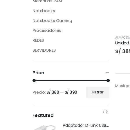
Memorias RAM
Notebooks
Notebooks Gaming
Procesadores
ALMACEN
REDES
SERVIDORES
S/
385
Price
Mostrar
Precio:
S/ 380
—
S/ 390
Filtrar
Precio
Precio
mínimo
máximo
Featured
Adaptador D-Link USB-C Gigabit Ethernet LAN