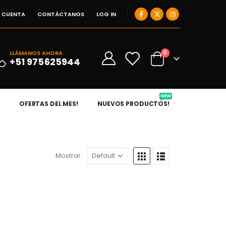
I CUENTA
CONTÁCTANOS
LOG IN
0
LLÁMANOS AHORA
0
+51 975625944
NEW
OFERTAS DEL MES!
NUEVOS PRODUCTOS!
Mostrar: