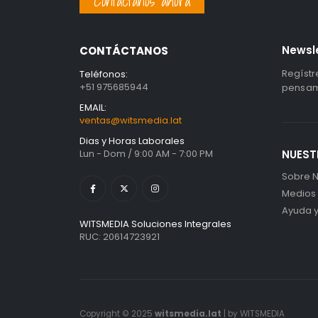
Contáctanos ahora
Newsl
CONTÁCTANOS
Regístr
Teléfonos:
+51 975685944
pensami
EMAIL:
ventas@witsmedia.lat
Dias y Horas Laborales
Lun - Dom / 9:00 AM - 7:00 PM
NUEST
Sobre N
Medios
Ayuda 
WITSMEDIA Soluciones Integrales
RUC: 20614723921
Copyright © 2025
witsmedia.lat
| by WITSMEDIA