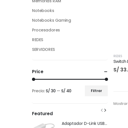
Memorias RAM
Notebooks
Notebooks Gaming
Procesadores
REDES
SERVIDORES
REDES
Switch 
S/
33
Price
Precio:
S/ 30
—
S/ 40
Filtrar
Precio
Precio
mínimo
máximo
Mostrar
Featured
Adaptador D-Link USB-C Gigabit Ethernet LAN