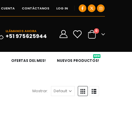
I CUENTA
CONTÁCTANOS
LOG IN
0
LLÁMANOS AHORA
0
+51 975625944
NEW
OFERTAS DEL MES!
NUEVOS PRODUCTOS!
Mostrar: