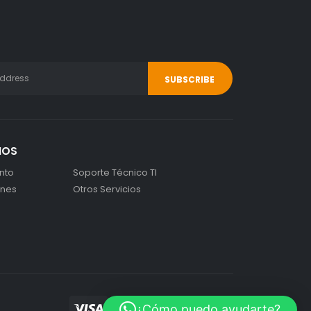
IOS
nto
Soporte Técnico TI
ones
Otros Servicios
¿Cómo puedo ayudarte?