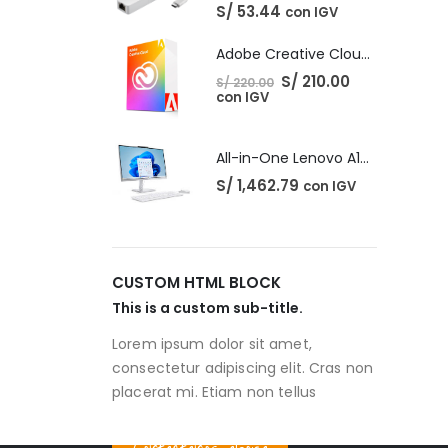
S/
53.44
con IGV
Adobe Creative Cloud - 1 Año
El
El
S/
210.00
S/
220.00
precio
precio
con IGV
original
actual
era:
es:
S/ 220.00.
S/ 210.00.
All-in-One Lenovo A100
S/
1,462.79
con IGV
CUSTOM HTML BLOCK
This is a custom sub-title.
Lorem ipsum dolor sit amet,
consectetur adipiscing elit. Cras non
placerat mi. Etiam non tellus