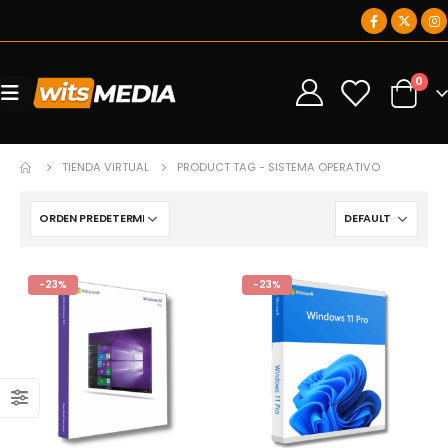
0
0
TIENDA VIRTUAL
PRODUCT TAG -
SISTEMA OPERATIVO
-23%
-23%