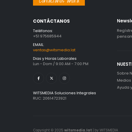
Contáctanos ahora
Newsl
CONTÁCTANOS
Regístr
Teléfonos:
+51 975685944
pensami
EMAIL:
ventas@witsmedia.lat
Dias y Horas Laborales
Lun - Dom / 9:00 AM - 7:00 PM
NUEST
Sobre N
Medios
Ayuda 
WITSMEDIA Soluciones Integrales
RUC: 20614723921
Copyright © 2025
witsmedia.lat
| by WITSMEDIA