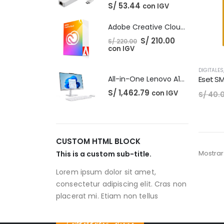
S/
53.44
con IGV
Adobe Creative Cloud - 1 Año
El
El
S/
210.00
S/
220.00
precio
precio
con IGV
original
actual
era:
es:
S/ 220.00.
S/ 210.00.
DIGITALES
Eset SM
All-in-One Lenovo A100
S/
1,462.79
con IGV
S/
40.
CUSTOM HTML BLOCK
Mostrar
This is a custom sub-title.
Lorem ipsum dolor sit amet,
consectetur adipiscing elit. Cras non
placerat mi. Etiam non tellus