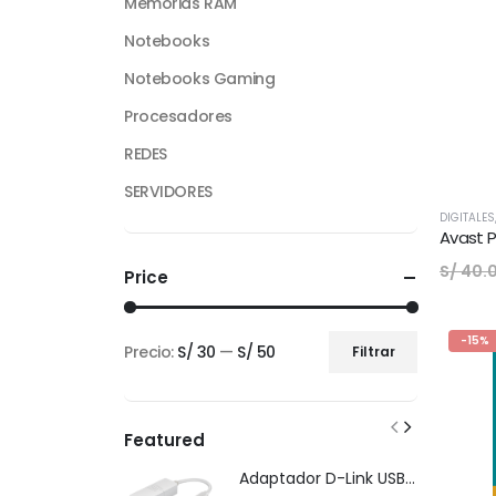
Memorias RAM
Notebooks
Notebooks Gaming
Procesadores
REDES
SERVIDORES
DIGITALES
Avast P
S/
40.
Price
-15%
Precio:
S/ 30
—
S/ 50
Filtrar
Precio
Precio
mínimo
máximo
Featured
Adaptador D-Link USB-C Gigabit Ethernet LAN