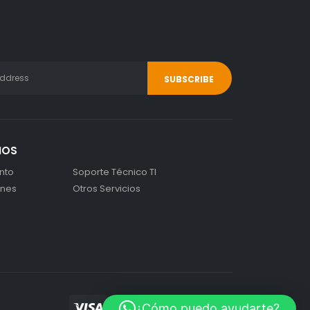
IOS
nto
Soporte Técnico TI
ones
Otros Servicios
¿Cómo puedo ayudarte?