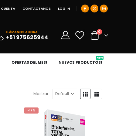
I CUENTA
CONTÁCTANOS
LOG IN
0
LLÁMANOS AHORA
0
+51 975625944
NEW
OFERTAS DEL MES!
NUEVOS PRODUCTOS!
Mostrar:
-17%