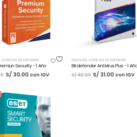
,
LICENCIAS DE SOFTWARE
DIGITALES
,
LICENCIAS DE SOFTWARE
remiun Security - 1 Año
Bitdefender Antivirus Plus - 1 Añ
El
El
El
El
S/
30.00
S/
31.00
con IGV
con IGV
00
S/
40.00
precio
precio
precio
precio
original
actual
original
actual
era:
es:
era:
es:
S/ 40.00.
S/ 30.00.
S/ 40.00.
S/ 31.00.