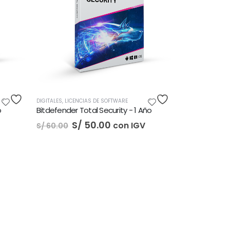
DIGITALES
,
LICENCIAS DE SOFTWARE
o
Bitdefender Total Security - 1 Año
El
El
S/
50.00
con IGV
S/
60.00
precio
precio
original
actual
era:
es:
S/ 60.00.
S/ 50.00.