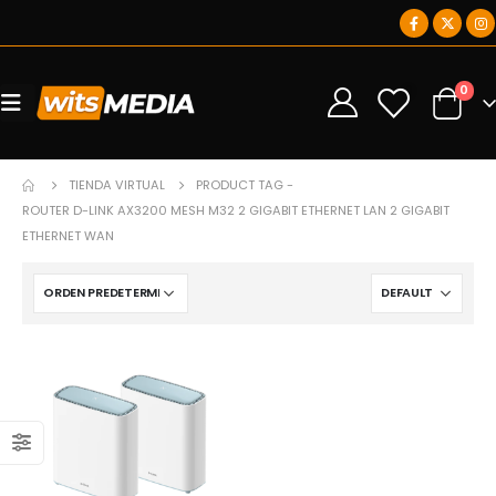
0
0
TIENDA VIRTUAL
PRODUCT TAG -
ROUTER D-LINK AX3200 MESH M32 2 GIGABIT ETHERNET LAN 2 GIGABIT
ETHERNET WAN