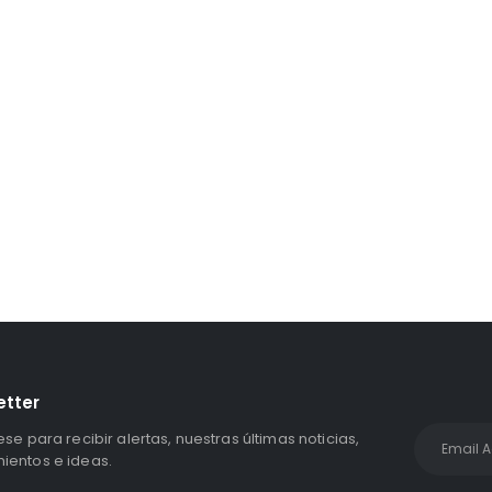
Unidad Estado Solido WD Green SN3000 NVMe 1TB
S/
1,467.47
con IGV
etter
ese para recibir alertas, nuestras últimas noticias,
entos e ideas.