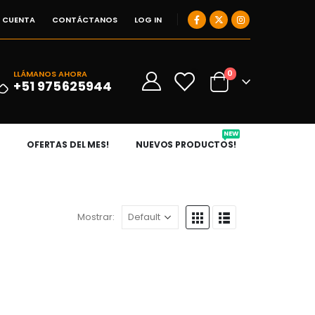
I CUENTA
CONTÁCTANOS
LOG IN
0
LLÁMANOS AHORA
0
+51 975625944
NEW
OFERTAS DEL MES!
NUEVOS PRODUCTOS!
Mostrar: