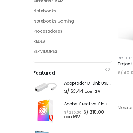
Memorias RAM
Notebooks
Notebooks Gaming
Procesadores
REDES
SERVIDORES
DIGITALES
Project
S/
40.
Featured
Adaptador D-Link USB-C Gigabit Ethernet LAN
S/
53.44
con IGV
Adobe Creative Cloud - 1 Año
Mostrar
El
El
S/
210.00
S/
220.00
precio
precio
con IGV
original
actual
era:
es:
S/ 220.00.
S/ 210.00.