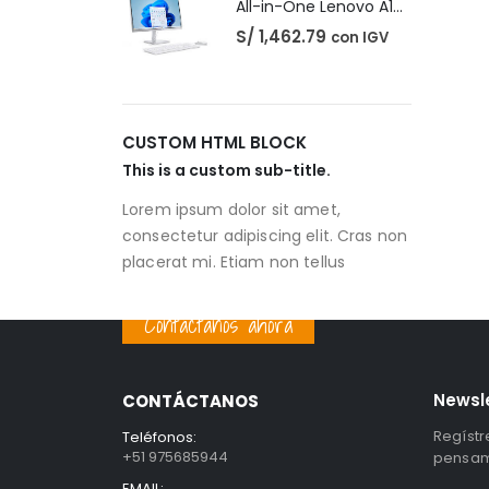
All-in-One Lenovo A100
S/
1,462.79
con IGV
CUSTOM HTML BLOCK
This is a custom sub-title.
Lorem ipsum dolor sit amet,
consectetur adipiscing elit. Cras non
placerat mi. Etiam non tellus
Contáctanos ahora
Newsl
CONTÁCTANOS
Regístr
Teléfonos:
+51 975685944
pensami
EMAIL: