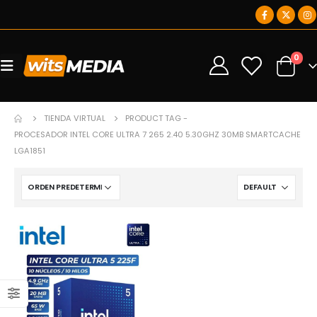
0
0
TIENDA VIRTUAL
PRODUCT TAG -
PROCESADOR INTEL CORE ULTRA 7 265 2.40 5.30GHZ 30MB SMARTCACHE
LGA1851