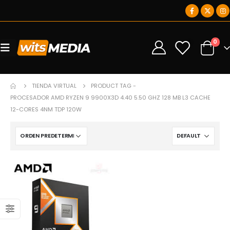
0
0
TIENDA VIRTUAL
PRODUCT TAG -
PROCESADOR AMD RYZEN 9 9900X3D 4.40 5.50 GHZ 128 MB L3 CACHE
12-CORES 4NM TDP 120W