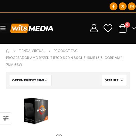
0
0
TIENDA VIRTUAL
PRODUCT TAG -
PROCESADOR AMD RYZEN 7 5700 3.70 4.60GHZ 16MB L3 8-CORE AM4
7NM 65W