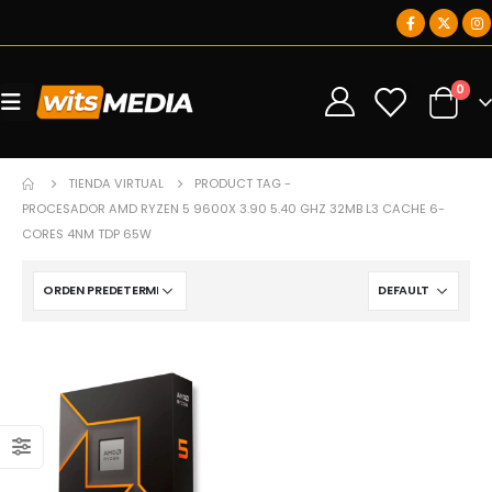
0
0
TIENDA VIRTUAL
PRODUCT TAG -
PROCESADOR AMD RYZEN 5 9600X 3.90 5.40 GHZ 32MB L3 CACHE 6-
CORES 4NM TDP 65W