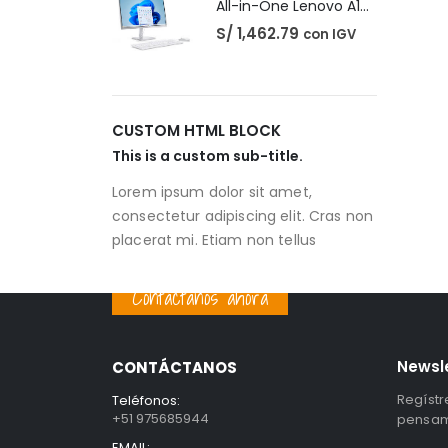
All-in-One Lenovo A100
S/
1,462.79
con IGV
CUSTOM HTML BLOCK
This is a custom sub-title.
Lorem ipsum dolor sit amet,
consectetur adipiscing elit. Cras non
placerat mi. Etiam non tellus
Contáctanos ahora
Newsl
CONTÁCTANOS
Regístr
Teléfonos:
+51 975685944
pensami
EMAIL: