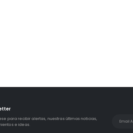
Unidad Estado Solido WD Green SN3000 NVMe 1TB
S/
1,467.47
con IGV
etter
ese para recibir alertas, nuestras últimas noticias,
entos e ideas.