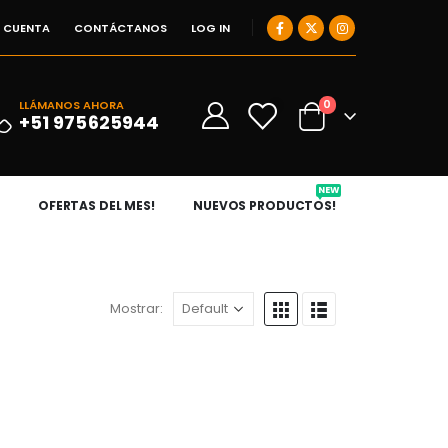
I CUENTA
CONTÁCTANOS
LOG IN
0
LLÁMANOS AHORA
0
+51 975625944
NEW
OFERTAS DEL MES!
NUEVOS PRODUCTOS!
Mostrar: