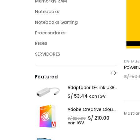
Memorias RAM
Notebooks
Notebooks Gaming
Procesadores
REDES
SERVIDORES
DIGITALES
Power B
S/
150.
Featured
Adaptador D-Link USB-C Gigabit Ethernet LAN
S/
53.44
con IGV
Adobe Creative Cloud - 1 Año
Mostrar
El
El
S/
210.00
S/
220.00
precio
precio
con IGV
original
actual
era:
es:
S/ 220.00.
S/ 210.00.