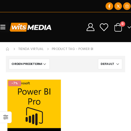
0
0
TIENDA VIRTUAL
PRODUCT TAG -
POWER BI
-7%