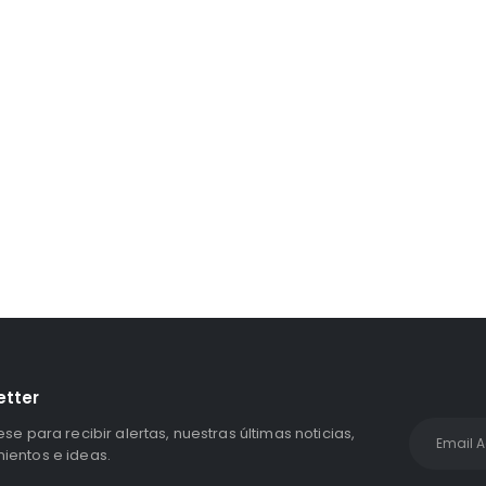
Unidad Estado Solido WD Green SN3000 NVMe 1TB
S/
1,467.47
con IGV
etter
ese para recibir alertas, nuestras últimas noticias,
entos e ideas.