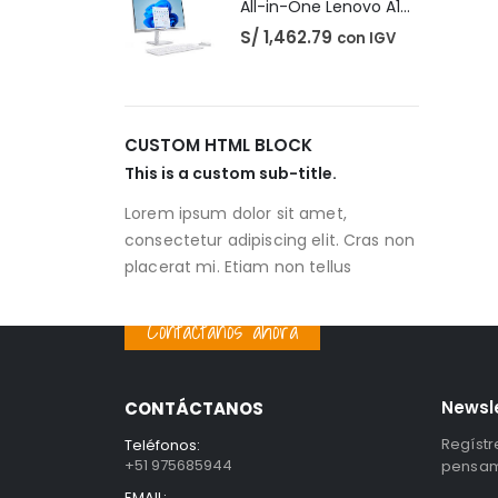
All-in-One Lenovo A100
S/
1,462.79
con IGV
CUSTOM HTML BLOCK
This is a custom sub-title.
Lorem ipsum dolor sit amet,
consectetur adipiscing elit. Cras non
placerat mi. Etiam non tellus
Contáctanos ahora
Newsl
CONTÁCTANOS
Regístr
Teléfonos:
+51 975685944
pensami
EMAIL: