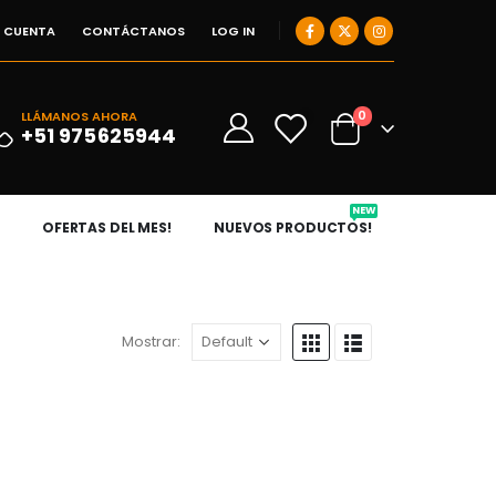
I CUENTA
CONTÁCTANOS
LOG IN
0
LLÁMANOS AHORA
0
+51 975625944
NEW
OFERTAS DEL MES!
NUEVOS PRODUCTOS!
Mostrar: