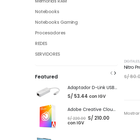
Memorias RAM
Notebooks
Notebooks Gaming
Procesadores
REDES
SERVIDORES
DIGITALES
Nitro P
S/
80.
Featured
Adaptador D-Link USB-C Gigabit Ethernet LAN
S/
53.44
con IGV
Adobe Creative Cloud - 1 Año
Mostrar
El
El
S/
210.00
S/
220.00
precio
precio
con IGV
original
actual
era:
es:
S/ 220.00.
S/ 210.00.