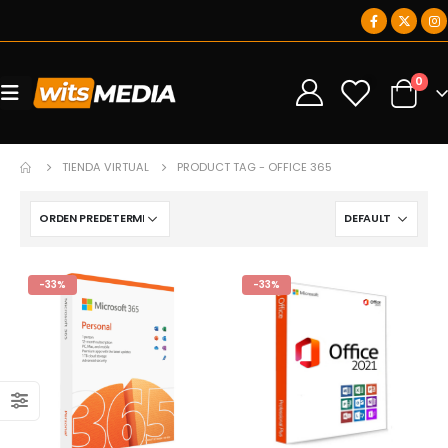
0
0
TIENDA VIRTUAL
PRODUCT TAG -
OFFICE 365
-33%
-33%