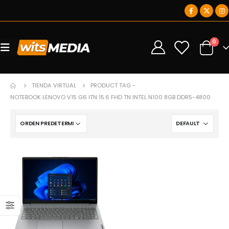
0
0
TIENDA VIRTUAL
PRODUCT TAG -
NOTEBOOK LENOVO V15 G6 ITN 15.6 FHD TN INTEL N100 8GB DDR5-4800