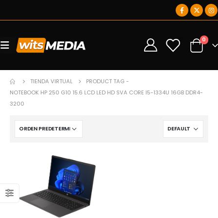
0
0
TIENDA VIRTUAL
PRODUCT TAG -
NOTEBOOK HP 250 G10 15.6 LCD LED HD SVA CORE I5-1334U 16GB DDR4-
3200