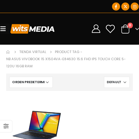
0
0
TIENDA VIRTUAL
PRODUCT TAG -
NB ASUS VIVOBOOK 15 X1504VA-E84630 15.6 FHD IPS TOUCH CORE 5-
120U 16GB RAM