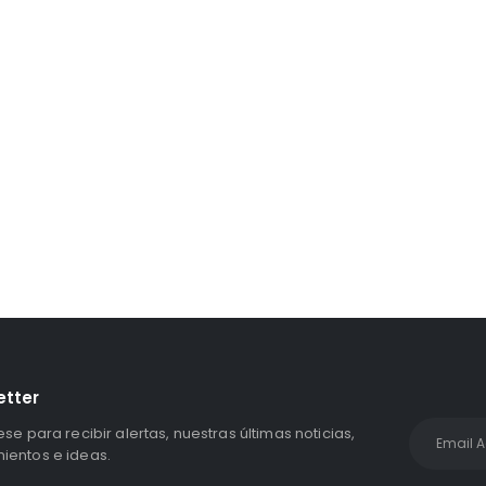
Unidad Estado Solido WD Green SN3000 NVMe 1TB
S/
1,467.47
con IGV
etter
ese para recibir alertas, nuestras últimas noticias,
entos e ideas.