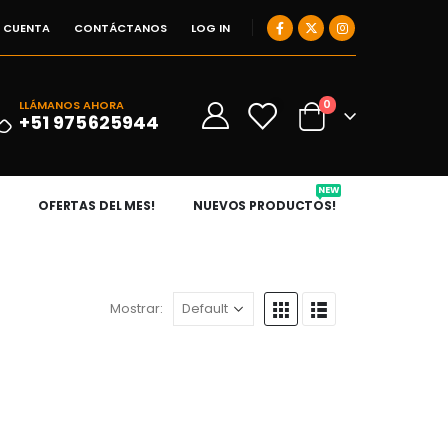
I CUENTA
CONTÁCTANOS
LOG IN
0
LLÁMANOS AHORA
0
+51 975625944
NEW
OFERTAS DEL MES!
NUEVOS PRODUCTOS!
Mostrar: