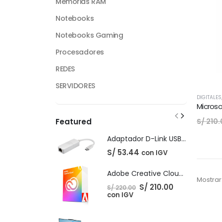
Memorias RAM
Notebooks
Notebooks Gaming
Procesadores
REDES
SERVIDORES
DIGITALES
Microso
S/
210.
Featured
Adaptador D-Link USB-C Gigabit Ethernet LAN
S/
53.44
con IGV
Adobe Creative Cloud - 1 Año
Mostrar
El
El
S/
210.00
S/
220.00
precio
precio
con IGV
original
actual
era:
es:
S/ 220.00.
S/ 210.00.