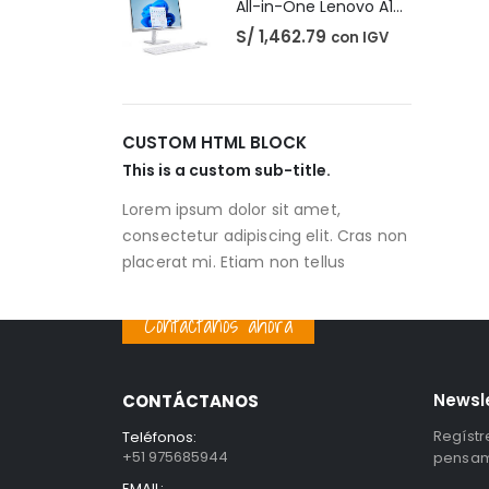
All-in-One Lenovo A100
S/
1,462.79
con IGV
CUSTOM HTML BLOCK
This is a custom sub-title.
Lorem ipsum dolor sit amet,
consectetur adipiscing elit. Cras non
placerat mi. Etiam non tellus
Contáctanos ahora
Newsl
CONTÁCTANOS
Regístr
Teléfonos:
+51 975685944
pensami
EMAIL: