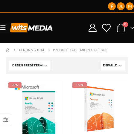
0
0
TIENDA VIRTUAL
PRODUCT TAG -
MICROSOFT 365
-5%
-17%