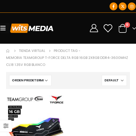
0
0
TIENDA VIRTUAL
PRODUCT TAG -
MEMORIA TEAMGROUP T-FORCE DELTA RGB 16GB 2X8GB DDR4-3600MHZ
CL18 1.35V RGB BLANCO