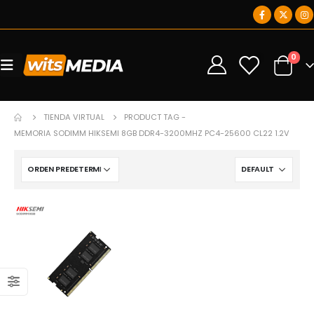
0
0
TIENDA VIRTUAL
PRODUCT TAG -
MEMORIA SODIMM HIKSEMI 8GB DDR4-3200MHZ PC4-25600 CL22 1.2V