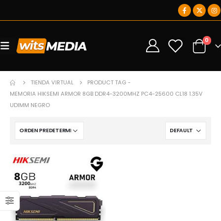
0
0
TIENDA VIRTUAL
PRODUCT TAG -
MEMORIA HIKSEMI ARMOR 8GB DDR4-3200MHZ PC4-25600 CL18 1.35V
UDIMM NEGRO