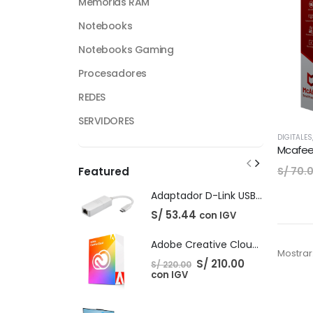
Memorias RAM
Notebooks
Notebooks Gaming
Procesadores
REDES
SERVIDORES
DIGITALES
Mcafee 
S/
70.
Featured
Adaptador D-Link USB-C Gigabit Ethernet LAN
S/
53.44
con IGV
Adobe Creative Cloud - 1 Año
Mostrar
El
El
S/
210.00
S/
220.00
precio
precio
con IGV
original
actual
era:
es:
S/ 220.00.
S/ 210.00.