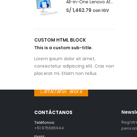
All-in-One Lenovo A100
S/
1,462.79
con IGV
CUSTOM HTML BLOCK
This is a custom sub-title.
Lorem ipsum dolor sit amet,
consectetur adipiscing elit. Cras non
placerat mi. Etiam non tellus
Contáctanos ahora
Newsl
CONTÁCTANOS
Regístr
Teléfonos:
+51 975685944
pensami
EMAIL: