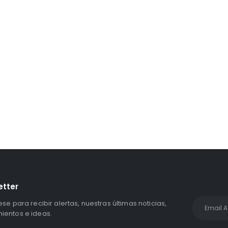
Unidad Estado Solido WD Green SN3000 NVMe 1TB
S/
1,467.47
con IGV
etter
ese para recibir alertas, nuestras últimas noticias,
entos e ideas.