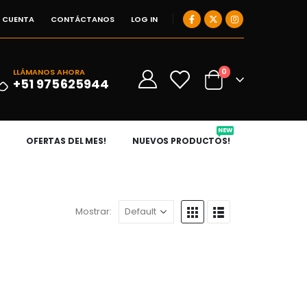
I CUENTA
CONTÁCTANOS
LOG IN
0
LLÁMANOS AHORA
0
+51 975625944
NEW
OFERTAS DEL MES!
NUEVOS PRODUCTOS!
Mostrar: