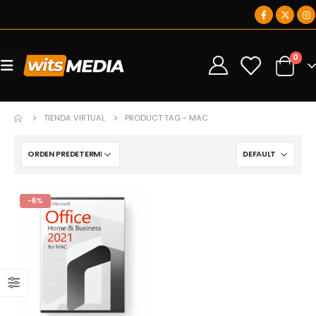
0
0
TIENDA VIRTUAL
PRODUCT TAG -
MAC
-6%