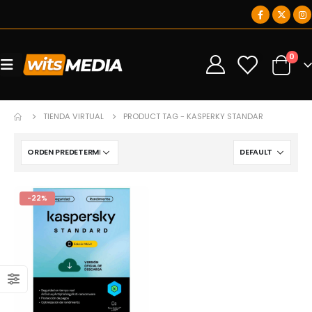
0
0
TIENDA VIRTUAL
PRODUCT TAG -
KASPERKY STANDAR
-22%