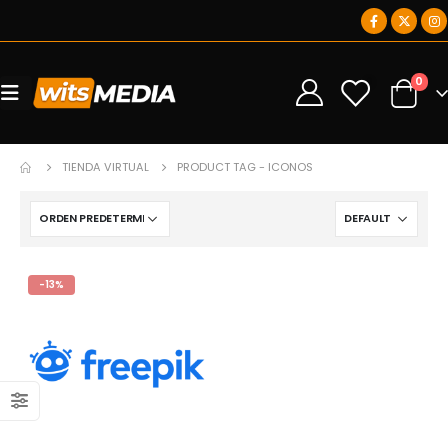
0
0
TIENDA VIRTUAL
PRODUCT TAG -
ICONOS
-13%