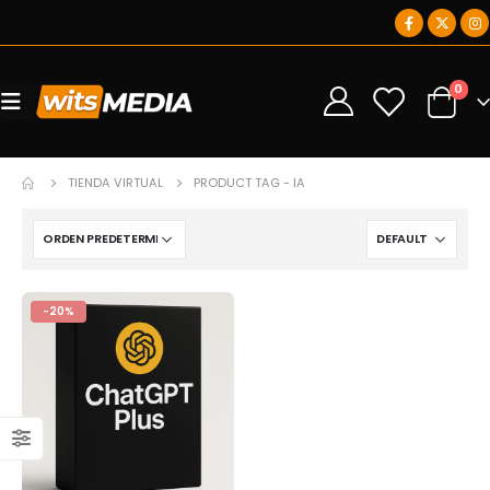
0
0
TIENDA VIRTUAL
PRODUCT TAG -
IA
-20%