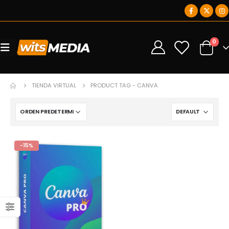
0
0
TIENDA VIRTUAL
PRODUCT TAG -
CANVA
-15%