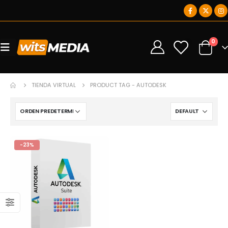
0
0
TIENDA VIRTUAL
PRODUCT TAG -
AUTODESK
-23%