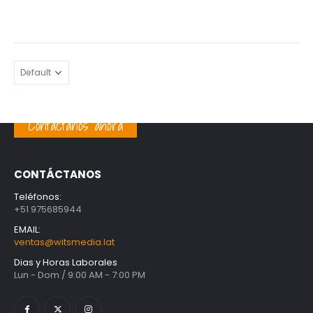
original
actual
era:
es:
S/ 40.00.
S/ 34.00.
Contáctanos ahora
CONTÁCTANOS
Teléfonos:
+51 975685944
EMAIL:
ventas@witsmedia.lat
Dias y Horas Laborales
Lun - Dom / 9:00 AM - 7:00 PM