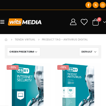
0
0
TIENDA VIRTUAL
PRODUCT TAG -
ANTIVIRUS DIGITAL
-20%
-33%