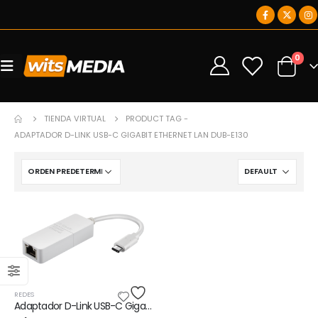
0
0
TIENDA VIRTUAL
PRODUCT TAG -
ADAPTADOR D-LINK USB-C GIGABIT ETHERNET LAN DUB-E130
REDES
Adaptador D-Link USB-C Gigabit Ethernet LAN