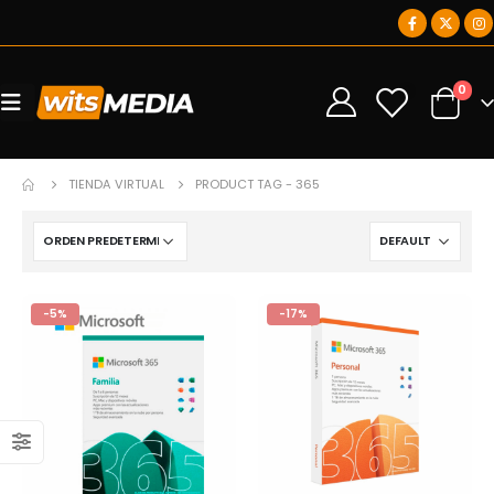
0
0
TIENDA VIRTUAL
PRODUCT TAG -
365
-5%
-17%