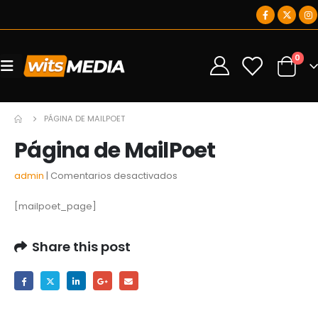
0
0
PÁGINA DE MAILPOET
Página de MailPoet
en
admin
Comentarios desactivados
Página
[mailpoet_page]
de
MailPoet
Share this post