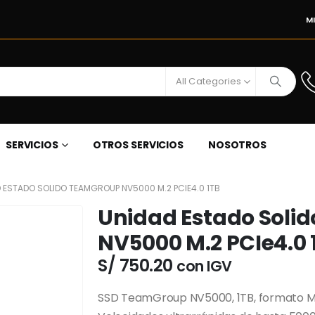
M
All Categories
SERVICIOS
OTROS SERVICIOS
NOSOTROS
 ESTADO SOLIDO TEAMGROUP NV5000 M.2 PCIE4.0 1TB
Unidad Estado Soli
NV5000 M.2 PCIe4.0 
S/
750.20
con IGV
SSD TeamGroup NV5000, 1TB, formato M.2