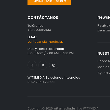
Contáctanos ahora
Newsl
CONTÁCTANOS
Regístr
Teléfonos:
+51 975685944
pensami
EMAIL:
ventas@witsmedia.lat
Dias y Horas Laborales
Lun - Dom / 9:00 AM - 7:00 PM
NUEST
Sobre N
Medios
Ayuda 
WITSMEDIA Soluciones Integrales
RUC: 20614723921
Copyright © 2025
witsmedia.lat
| by WITSMEDIA