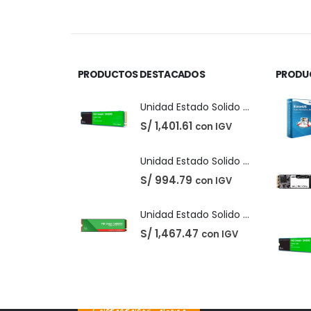
precio
precio
original
actual
era:
es:
S/ 220.00.
S/ 210.00.
PRODUCTOS DESTACADOS
PRODU
Unidad Estado Solido Western Digital Green SN350 2TB
S/
1,401.61
con IGV
Unidad Estado Solido Western Digital Green 2TB
S/
994.79
con IGV
Unidad Estado Solido WD Green SN3000 NVMe 1TB
S/
1,467.47
con IGV