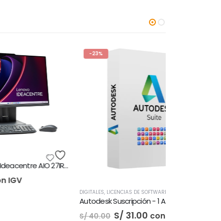
-23%
REDES
S/
53.44
c
All-in-One Lenovo Ideacentre AIO 27IRH9
DIGITALES
,
LICENCIAS DE SOFTWARE
Autodesk Suscripción - 1 Año
El
El
S/
31.00
con IGV
S/
40.00