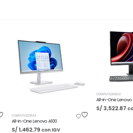
COMPUTADORAS
S/
3,522.87
con IGV
DORAS
One Lenovo A100
62.79
con IGV