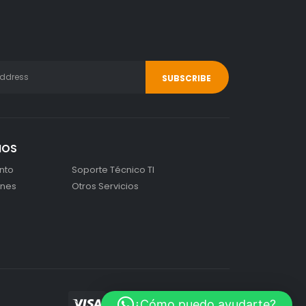
IOS
nto
Soporte Técnico TI
ones
Otros Servicios
¿Cómo puedo ayudarte?