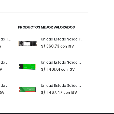
precio
precio
original
actual
era:
es:
S/ 40.00.
S/ 31.00.
PRODUCTOS MEJOR VALORADOS
Unidad Estado Solido TeamGroup 512GB MS30
Unidad Estado Solido TeamGroup 512GB MS30
S/
360.73
V
con IGV
Unidad Estado Solido Western Digital Green SN350 2TB
Unidad Estado Solido Western Digital Green SN350 2TB
S/
1,401.61
GV
con IGV
Unidad Estado Solido WD Green SN3000 NVMe 1TB
Unidad Estado Solido WD Green SN3000 NVMe 1TB
S/
1,467.47
IGV
con IGV