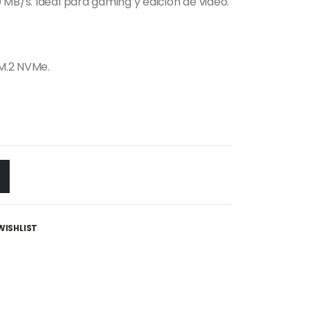
MB/s. Ideal para gaming y edición de video.
M.2 NVMe.
WISHLIST