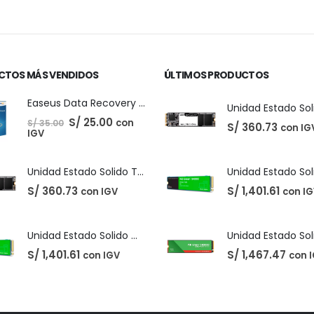
CTOS MÁS VENDIDOS
ÚLTIMOS PRODUCTOS
Easeus Data Recovery Wizard 13.5
El
El
S/
25.00
con
S/
35.00
S/
360.73
con IG
precio
precio
IGV
original
actual
era:
es:
S/ 35.00.
S/ 25.00.
Unidad Estado Solido TeamGroup 512GB MS30
S/
360.73
S/
1,401.61
con IGV
con I
Unidad Estado Solido Western Digital Green SN350 2TB
S/
1,401.61
S/
1,467.47
con IGV
con 