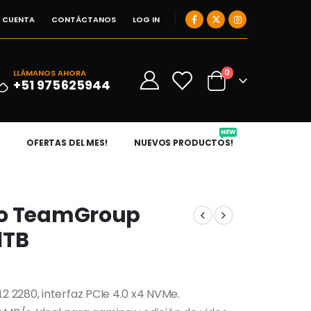
I CUENTA
CONTÁCTANOS
LOG IN
0
LLÁMANOS AHORA
0
+51 975625944
NEW
OFERTAS DEL MES!
NUEVOS PRODUCTOS!
do TeamGroup
1TB
 2280, interfaz PCIe 4.0 x4 NVMe.