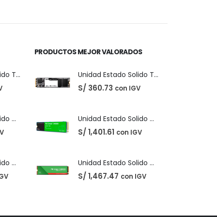
precio
precio
original
actual
era:
es:
S/ 40.00.
S/ 31.00.
PRODUCTOS MEJOR VALORADOS
Unidad Estado Solido TeamGroup 512GB MS30
Unidad Estado Solido TeamGroup 512GB MS30
S/
360.73
V
con IGV
Unidad Estado Solido Western Digital Green SN350 2TB
Unidad Estado Solido Western Digital Green SN350 2TB
S/
1,401.61
GV
con IGV
Unidad Estado Solido WD Green SN3000 NVMe 1TB
Unidad Estado Solido WD Green SN3000 NVMe 1TB
S/
1,467.47
IGV
con IGV