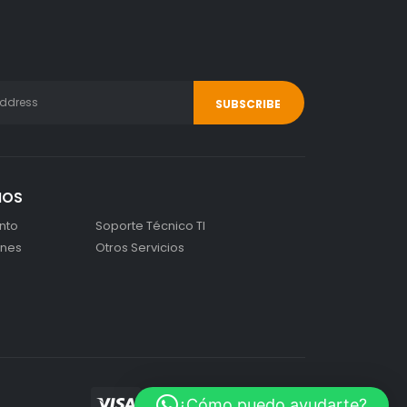
IOS
nto
Soporte Técnico TI
ones
Otros Servicios
¿Cómo puedo ayudarte?