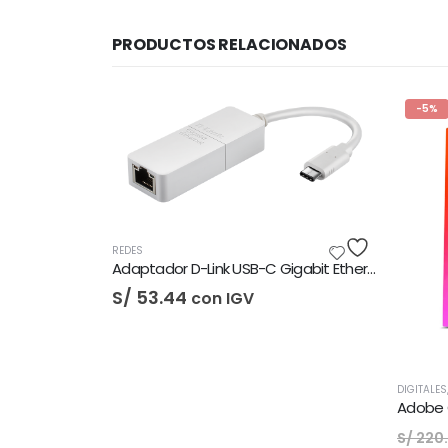
PRODUCTOS RELACIONADOS
-5%
Adaptador D-Link USB-C Gigabit Ethernet LAN
V
DIGITALES
,
LICENCIAS DE SOFTWARE
CO
Adobe Creative Cloud - 1 Año
Al
El
El
S/
210.00
S
con IGV
S/
220.00