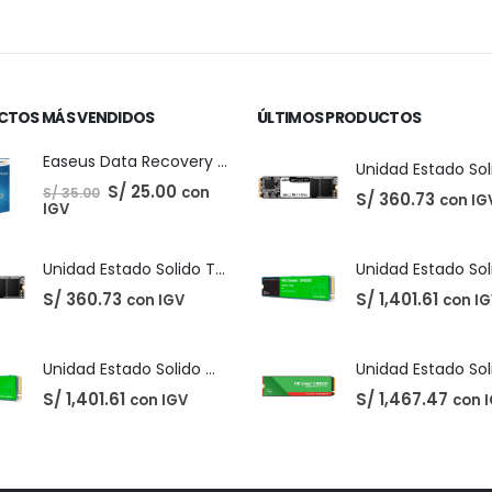
CTOS MÁS VENDIDOS
ÚLTIMOS PRODUCTOS
Easeus Data Recovery Wizard 13.5
El
El
S/
25.00
con
S/
35.00
S/
360.73
con IG
precio
precio
IGV
original
actual
era:
es:
S/ 35.00.
S/ 25.00.
Unidad Estado Solido TeamGroup 512GB MS30
S/
360.73
S/
1,401.61
con IGV
con I
Unidad Estado Solido Western Digital Green SN350 2TB
S/
1,401.61
S/
1,467.47
con IGV
con 