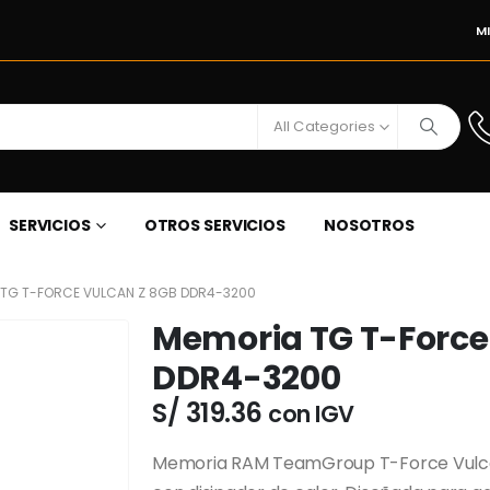
M
All Categories
SERVICIOS
OTROS SERVICIOS
NOSOTROS
TG T-FORCE VULCAN Z 8GB DDR4-3200
Memoria TG T-Force
DDR4-3200
S/
319.36
con IGV
Memoria RAM TeamGroup T-Force Vulc