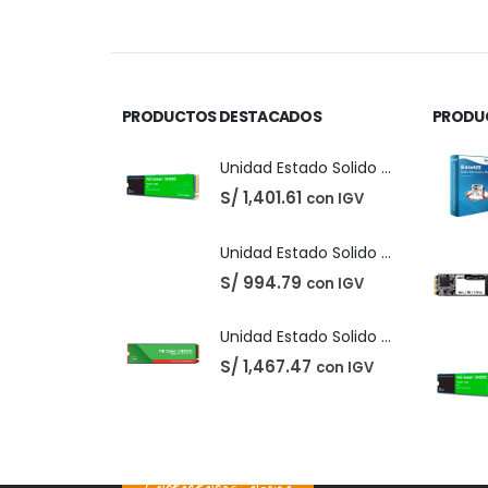
precio
precio
original
actual
era:
es:
S/ 220.00.
S/ 210.00.
PRODUCTOS DESTACADOS
PRODU
Unidad Estado Solido Western Digital Green SN350 2TB
S/
1,401.61
con IGV
Unidad Estado Solido Western Digital Green 2TB
S/
994.79
con IGV
Unidad Estado Solido WD Green SN3000 NVMe 1TB
S/
1,467.47
con IGV