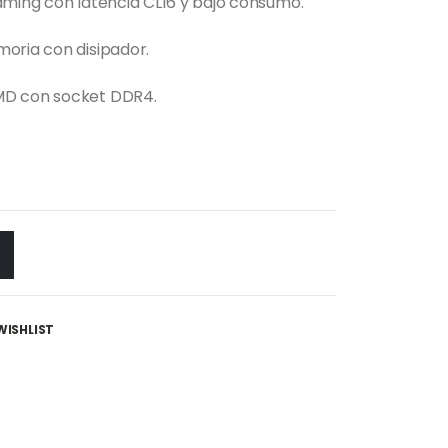
aming con latencia CL16 y bajo consumo.
oria con disipador.
MD con socket DDR4.
WISHLIST