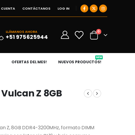
I CUENTA
CONTÁCTANOS
LOG IN
0
LLÁMANOS AHORA
0
+51 975625944
NEW
OFERTAS DEL MES!
NUEVOS PRODUCTOS!
 Vulcan Z 8GB
an Z, 8GB DDR4-3200MHz, formato DIMM