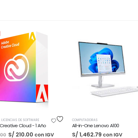
COMPUTADORAS
S/
3,522.87
con IGV
MPUTADORAS
l-in-One Lenovo A100
/
1,462.79
con IGV