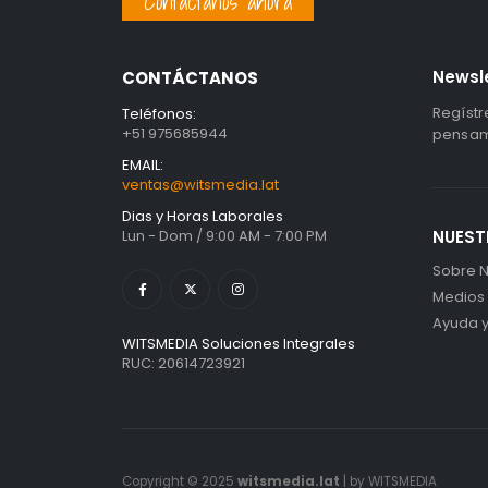
Contáctanos ahora
Newsl
CONTÁCTANOS
Regístr
Teléfonos:
+51 975685944
pensami
EMAIL:
ventas@witsmedia.lat
Dias y Horas Laborales
Lun - Dom / 9:00 AM - 7:00 PM
NUEST
Sobre N
Medios
Ayuda 
WITSMEDIA Soluciones Integrales
RUC: 20614723921
Copyright © 2025
witsmedia.lat
| by WITSMEDIA