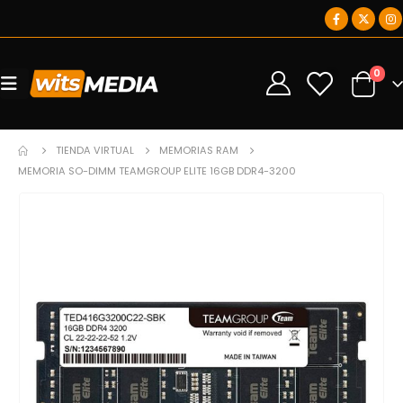
0
0
TIENDA VIRTUAL
MEMORIAS RAM
MEMORIA SO-DIMM TEAMGROUP ELITE 16GB DDR4-3200