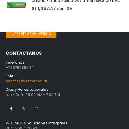
Unidad Estado Solido WD Green SN3000 NVMe 1TB
S/
1,467.47
con IGV
Contáctanos ahora
CONTÁCTANOS
Teléfonos:
+51 975685944
EMAIL:
ventas@witsmedia.lat
Dias y Horas Laborales
Lun - Dom / 9:00 AM - 7:00 PM
WITSMEDIA Soluciones Integrales
RUC: 20614723921