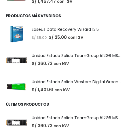
S/
1,467.47
con IGV
PRODUCTOS MÁS VENDIDOS
Easeus Data Recovery Wizard 13.5
El
El
S/
25.00
con IGV
S/
35.00
precio
precio
original
actual
era:
es:
S/ 35.00.
S/ 25.00.
Unidad Estado Solido TeamGroup 512GB MS30
S/
360.73
con IGV
Unidad Estado Solido Western Digital Green SN350 2TB
S/
1,401.61
con IGV
ÚLTIMOS PRODUCTOS
Unidad Estado Solido TeamGroup 512GB MS30
S/
360.73
con IGV